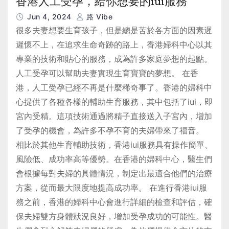
香港人工受孕，給你想要的iui服務
Jun 4, 2024
路 Vibe
很多夫妻想要生育孩子，但是總是苦於各方面的因素遲
遲懷不上，在追求生命奇跡的路上，香港婦科中心以其
專業的技術和貼心的服務，成為許多家庭夢想的起點。
人工受孕可以幫助夫妻實現生育寶寶的夢想。 在香
港，人工受孕已經不再是什麼稀奇事了。香港的婦科中
心提供了各種各樣的輔助生育服務，其中包括了iui，即
宮內受精。這項技術通過將精子直接送入子宮內，增加
了受孕的機會，為許多不孕不育的夫婦帶來了福音。
相比於其他生育輔助技術，香港iui服務具有操作簡單、
風險低、成功率高等優勢。在香港的婦科中心，醫生們
會根據每對夫婦的具體情況，制定出最適合他們的治療
方案，從而最大限度地提高成功率。 在進行香港iui服
務之前，香港的婦科中心會進行詳細的檢查和評估，確
保夫婦雙方身體狀況良好，增加受孕成功的可能性。醫