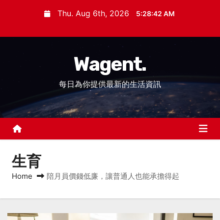
S
Thu. Aug 6th, 2026
5:28:42 AM
k
i
p
Wagent.
t
o
每日為你提供最新的生活資訊
c
o
n
t
e
n
生育
t
Home
陪月員價錢低廉，讓普通人也能承擔得起