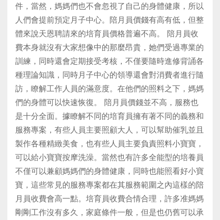
件，當然，媽媽們也不會忽視了自己的身體健康，所以
人們會提前預定月子中心。陪月員價錢有高有低，但整
體來說天恩聘請來的培育員價格普遍不高。 陪月員收
費本身就沒有大家想像中的那麼昂貴，她們受過專業的
訓練，同時還會定期接受考核，不僅要隨時進修背誦各
種理論知識，同時月子中心的領導還會對消費者進行隨
訪，瞭解工作人員的滿意度。在他們的照料之下，媽媽
們的身體可以快速恢復。 陪月員價錢並不高，服務也
是十分全面。據瞭解不同的培育員擁有著不同的義務和
服務專案，有些人員主要照顧大人，可以幫助催乳並且
製作各種精緻美食，也有些人員主要負責照料小寶寶，
可以給小寶寶按摩洗澡。當然也有許多全能型的培養員
不僅可以兼顧媽媽們的身體健康，同時也能照看好小寶
寶，這些常見的服務專案都在其服務範圍之內這樣的陪
月員收費會高一點。培育員收費合情合理，許多准媽媽
剛剛工作沒有多久，家庭條件一般，但是也仍舊可以承