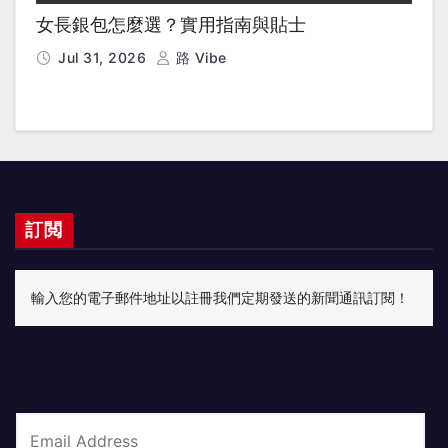
女長銀包怎麼選？實用指南與貼士
Jul 31, 2026
路 Vibe
訂閲
輸入您的電子郵件地址以註冊我們定期發送的新聞通訊訂閱！
E