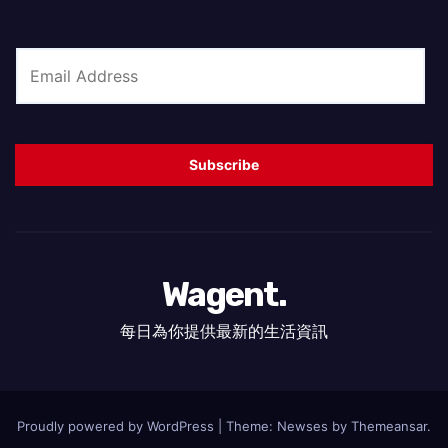
E
m
a
i
Subscribe
l
*
Wagent.
每日為你提供最新的生活資訊
Proudly powered by WordPress
|
Theme: Newses by
Themeansar
.