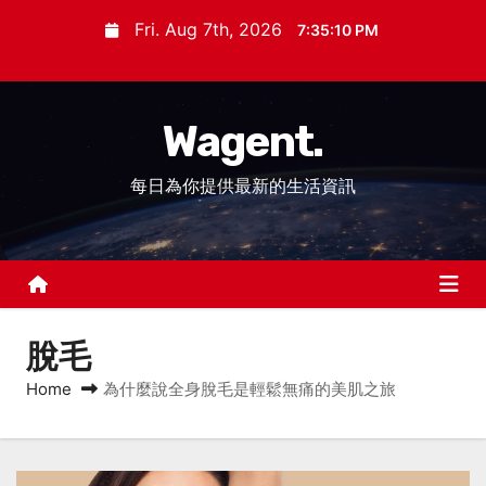
S
Fri. Aug 7th, 2026
7:35:11 PM
k
i
p
Wagent.
t
o
每日為你提供最新的生活資訊
c
o
n
t
e
n
脫毛
t
Home
為什麼說全身脫毛是輕鬆無痛的美肌之旅