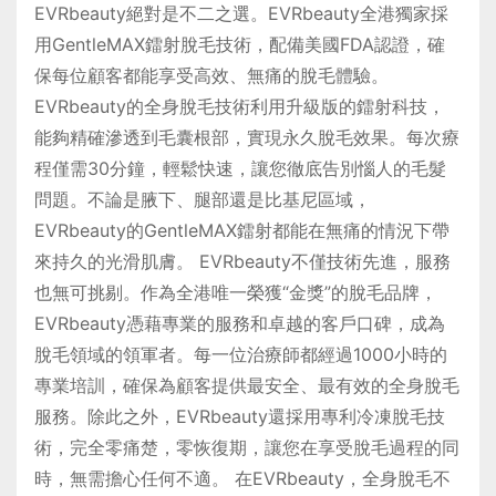
EVRbeauty絕對是不二之選。EVRbeauty全港獨家採
用GentleMAX鐳射脫毛技術，配備美國FDA認證，確
保每位顧客都能享受高效、無痛的脫毛體驗。
EVRbeauty的全身脫毛技術利用升級版的鐳射科技，
能夠精確滲透到毛囊根部，實現永久脫毛效果。每次療
程僅需30分鐘，輕鬆快速，讓您徹底告別惱人的毛髮
問題。不論是腋下、腿部還是比基尼區域，
EVRbeauty的GentleMAX鐳射都能在無痛的情況下帶
來持久的光滑肌膚。 EVRbeauty不僅技術先進，服務
也無可挑剔。作為全港唯一榮獲“金獎”的脫毛品牌，
EVRbeauty憑藉專業的服務和卓越的客戶口碑，成為
脫毛領域的領軍者。每一位治療師都經過1000小時的
專業培訓，確保為顧客提供最安全、最有效的全身脫毛
服務。除此之外，EVRbeauty還採用專利冷凍脫毛技
術，完全零痛楚，零恢復期，讓您在享受脫毛過程的同
時，無需擔心任何不適。 在EVRbeauty，全身脫毛不