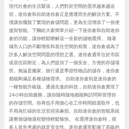
現代社會的生活緊張，人們對於空間的需求越來越迫
切，迷你倉和自助迷你倉正是應運而生的解決方案。不
僅讓你擺脫了繁瑣的倉儲問題，更為生活增添了一份便
捷與智能。下麵給大家簡單介紹一下迷你倉和自助迷你
倉的功能，讓你輕鬆瞭解這一全新的儲物選擇。 隨著
城市人口的不斷增長和居住空間的有限，迷你倉成為了
許多人解決空間問題的理想之選。迷你倉通常位於市區
或居住區附近，為人們提供了一個安全、方便的存儲場
所。無論是搬家、旅行還是季節性物品的儲存，迷你倉
都能夠滿足各種儲物需求。 自助迷你倉則是迷你倉的
一種智能升級版。通過先進的科技，自助迷你倉實現了
24小時自助服務，讓你隨時隨地都能夠訪問和管理你
的存儲空間。你再也不用擔心在工作時間錯過取件，也
不用為忙碌的生活安排添麻煩。自助迷你倉的智能系統
讓整個儲物過程變得輕鬆愉快。 在選擇迷你倉時，很
多人首先考慮的就是安全性。迷你倉通常配備了高級的