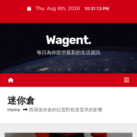
S
Thu. Aug 6th, 2026
10:31:14 PM
k
i
p
Wagent.
t
o
每日為你提供最新的生活資訊
c
o
n
t
e
n
迷你倉
t
Home
西環迷你倉的位置對租賃需求的影響