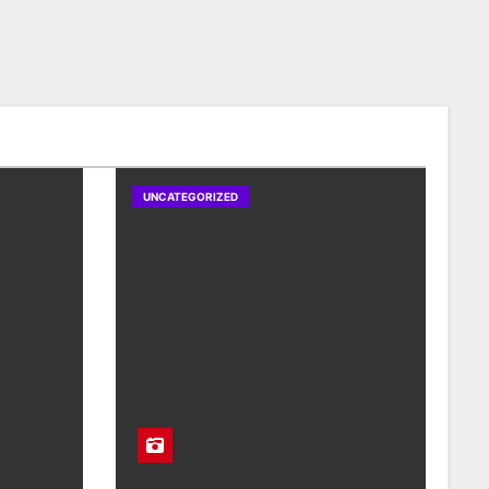
UNCATEGORIZED