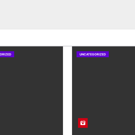
ORIZED
UNCATEGORIZED