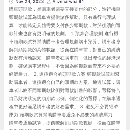
Nov 24, 2023
Alivenarwhal84
購車頭期款，是購車者需要直接支付的部分，進行機車
頭期款試算為購車者提供諸多幫助。只有進行合理試
算，才能確定具體需要支付多少頭期款，對於後續的還
款計畫也會有更明確的規劃。 1. 預算合理規劃 進行機
車頭期款試算幫助購車者合理規劃購車預算。購車者瞭
解到頭期款的具體數額，從而在購車前，對自己的經濟
狀況有清晰認知。購車者在購車前，做出理性的經濟規
劃，確保購車過程中，不會因為頭期款而帶來不必要的
經濟壓力。 2. 選擇適合的頭期款方案 頭期款試算能幫
助購車者，選擇適合自己的頭期款方案。通過試算，購
車者比較不同頭期款比例對還款計畫的影響，選擇符合
自己財務狀況的頭期款比例。個性化的選擇，在購車過
程中更好滿足購車者的財務需求。 3. 避免不必要經濟
壓力 頭期款試算幫助購車者避免不必要的經濟壓力，
購車者通過試算，提前瞭解到頭期款數額，從而在購車