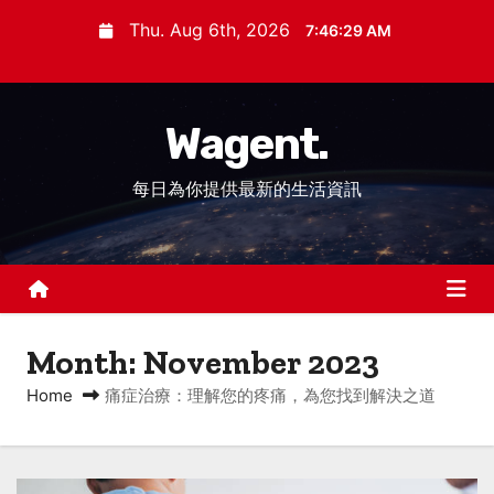
S
Thu. Aug 6th, 2026
7:46:29 AM
k
i
p
Wagent.
t
o
每日為你提供最新的生活資訊
c
o
n
t
e
n
Month:
November 2023
t
Home
痛症治療：理解您的疼痛，為您找到解決之道