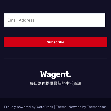
E
m
a
i
Subscribe
l
*
Wagent.
每日為你提供最新的生活資訊
Proudly powered by WordPress
|
Theme: Newses by
Themeansar
.