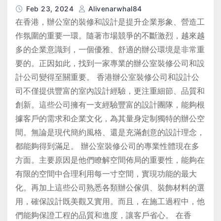
Feb 23, 2024
Alivenarwhal84
在香港，辦公室的裝修和設計是提升企業形象、營造工
作氛圍的重要一環。隨著市場競爭的不斷激烈，越來越
多的企業意識到，一個優雅、舒適的辦公環境是非常重
要的。正因如此，找到一家專業的辦公室裝修公司和設
計公司變得至關重要。 香港辦公室裝修公司和設計公
司不僅提供豐富的室內設計經驗，更注重細節、品質和
創新。這些公司擁有一支經驗豐富的設計團隊，能夠根
據客戶的需求和企業文化，為其量身定制獨特的辦公空
間。無論是現代簡約風格、還是充滿創意的設計理念，
都能夠得到滿足。 辦公室裝修公司的專業性體現在多
方面。主要原因是他們瞭解空間佈局的重要性，能夠在
有限的空間中合理利用每一寸空間，實現功能的最大
化。再加上這些公司熟悉各類辦公傢俱、裝飾材料的選
用，確保設計既美觀又實用。而且，在施工過程中，他
們能夠保證工程的品質和進度，讓客戶省心。 在香