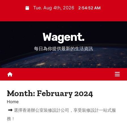
S
Tue. Aug 4th, 2026
2:54:52 AM
k
i
p
Wagent.
t
o
每日為你提供最新的生活資訊
c
o
n
t
e
n
Month:
February 2024
t
Home
選擇香港辦公室裝修設計公司，享受裝修設計一站式服
務！