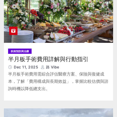
疾病預防與治療
半月板手術費用詳解與行動指引
Dec 11, 2025
路 Vibe
半月板手術費用需綜合評估醫療方案、保險與復健成
本，了解「費用構成與長期效益」，掌握比較估價與諮
詢時機以降低總支出。