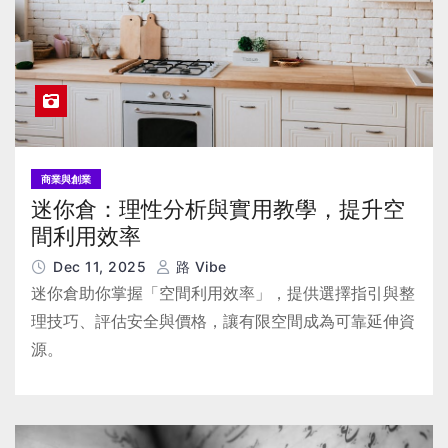
商業與創業
迷你倉：理性分析與實用教學，提升空
間利用效率
Dec 11, 2025
路 Vibe
迷你倉助你掌握「空間利用效率」，提供選擇指引與整
理技巧、評估安全與價格，讓有限空間成為可靠延伸資
源。