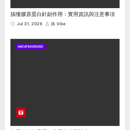
搞懂膠原蛋白針副作用：實用資訊與注意事項
Jul 31, 2026
路 Vibe
UNCATEGORIZED