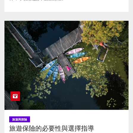
旅遊與探險
旅遊保險的必要性與選擇指導