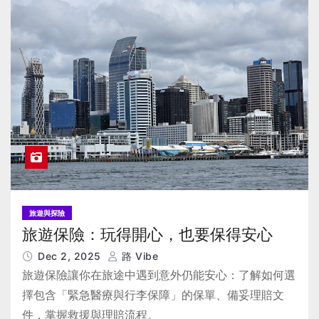
旅遊與探險
旅遊保險：玩得開心，也要保得安心
Dec 2, 2025
路 Vibe
旅遊保險讓你在旅途中遇到意外仍能安心：了解如何選
擇包含「緊急醫療與行李保障」的保單、備妥理賠文
件，掌握救援與理賠流程。