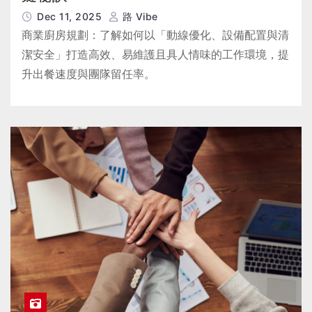
Dec 11, 2025
路 Vibe
商業廚房規劃：了解如何以「動線優化、設備配置與清
潔安全」打造高效、易維護且具人情味的工作環境，提
升出餐速度與團隊留任率。