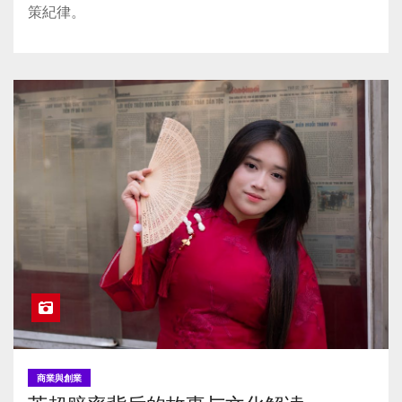
策紀律。
商業與創業