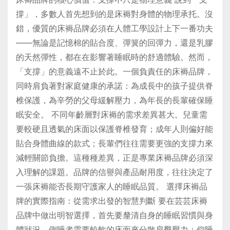
撐」，多數人首先想到的是床褥對身體的物理承托。沒
錯，優質的床褥品牌必須在人體工學設計上下一番功夫
——無論是記憶棉的貼合度、彈簧的回彈力，還是乳膠
的天然彈性，都在在影響著睡眠時的舒適體驗。然而，
「支撐」的意義遠不止於此。一個負責任的床褥品牌，
同時肩負著對家庭健康的承諾：為成長中的孩子提供脊
椎保護，為辛勞的父母緩解壓力，為年長的長輩確保睡
眠安全。 不同年齡層對床褥的需求差異甚大。兒童需
要較硬且透氣的床面以保護脊椎發育；成年人則偏好能
貼合身體曲線的款式；長輩們往往需要更強的支撐力來
減輕關節負擔。這種種差異，正是專業床褥品牌必須深
入理解的課題。品牌的信譽與產品耐用度，往往決定了
一張床褥能否長期守護家人的睡眠品質。 選擇床褥品
牌的實際指南：從需求出發的智慧判斷 要在芸芸床褥
品牌中做出明智選擇，首先要釐清自身的睡眠習慣與身
體狀況。側睡者需要較軟的床面來分散肩臀壓力；仰睡