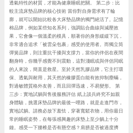
透氣特性的材質，才能為健康睡眠把關。 第二步：比
較主流床墊品牌的核心技術 當你對自身需求有了輪
廓，就可以開始比較各大床墊品牌的獨門絕活了。記憶
棉品牌，例如某些知名系列，強調貼合曲線與減壓效
果，它會像一個溫柔的模具，順著你的身形緩緩下沉，
非常適合追求「被雲朵包裹」感受的使用者。而獨立筒
彈簧品牌，則注重抗干擾與支撐力，當你的伴侶在夜間
翻身時，你幾乎感覺不到震動，這對淺眠或與伴侶同眠
的人來說，簡直是救星。至於天然乳膠品牌，它主打環
保、透氣與耐用，其天然的橡膠蛋白能有效抑制塵蟎，
對過敏體質格外友善，而且回彈迅速，不易變形。 第
三步：實地試躺與售後服務評估 紙上談兵終究不如親
身體驗，挑選床墊品牌的最後一哩路，就是走進門市，
實地試躺。請務必放下羞怯，穿著寬鬆衣物，用你最日
常的睡眠姿勢，在每張感興趣的床墊上至少躺上十分
鐘。感受一下腰椎是否有懸空感？肩膀是否被過度擠