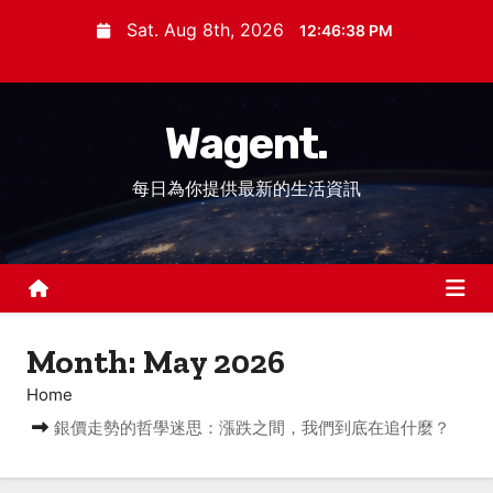
S
Sat. Aug 8th, 2026
12:46:40 PM
k
i
p
Wagent.
t
o
每日為你提供最新的生活資訊
c
o
n
t
e
n
Month:
May 2026
t
Home
銀價走勢的哲學迷思：漲跌之間，我們到底在追什麼？