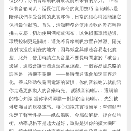
位技巧，你的音箱喇叭將展現前所未有的活力。 正確
保養音箱喇叭：延長使用壽命的實用技巧 音箱喇叭是
陪伴我們享受音樂的忠實夥伴，日常的細心呵護能讓它
保持最佳狀態。首先，清潔時務必使用柔軟的乾布輕輕
拂去灰塵，切勿使用酒精或濕布，以免損傷單體懸邊。
環境控制更是關鍵：避免將音箱喇叭放置在潮濕、陽光
直射或溫度劇變的地方，因為紙盆與膠邊容易老化脆
裂。此外，使用時請注意音量不要長時間處於「破音」
邊緣，過載會讓音圈過熱甚至燒毀。一個容易被忽略的
誤區是「待機不關機」——長時間通電會加速電容老
化。養成聆聽後關閉電源的習慣，你的音箱喇叭就能陪
你走過更多動人的音樂時光。 認識音箱喇叭：選購前
的核心知識 當你準備添購一對新的音箱喇叭，先別被
琳瑯滿目的規格迷惑。核心知識其實很簡單：單體類型
決定了聲音性格——紙盆溫暖、金屬盆解析、複合盆均
衡。功率規格不是越大越好，重點是與你的擴大機匹