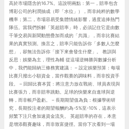
高於市場隱含的16.7%。這說明兩點：第一，賠率包含
博彩公司的利潤抽成（即「水位」），而非純粹的數學
機率；第二，市場容易受集體情緒影響，過度追捧熱門
隊伍。當我們拆解「英超賠率」時，必須記住它是由數
千筆交易與新聞動態疊加而成的「共識」，而非比賽結
果的真實預測。換言之，賠率只能告訴你「多數人怎麼
想」，卻無法告訴你「接下來會發生什麼」。 教訓與
反思：娛樂為主，理性為輔 從這場逆轉勝與數據分析
中，我們能歸納三條務實建議： – 設定娛樂預算：每場
比賽只撥出小額資金，當作觀賽的調味料，而非投資手
段。 – 回歸比賽本質：將注意力放在戰術、球員表現與
比賽張力，而非賠率跳動。足球的快樂來自進球與逆
轉，而非帳戶盈虧。 – 長期期望值為負：根據學術研
究，長期投注者的期望報酬約為-5%至-10%，這表示
頻繁下注只會加速資金流失。 英超賠率的存在，本意
是增添觀賽趣味，而非致富捷徑。當你下次看到一場