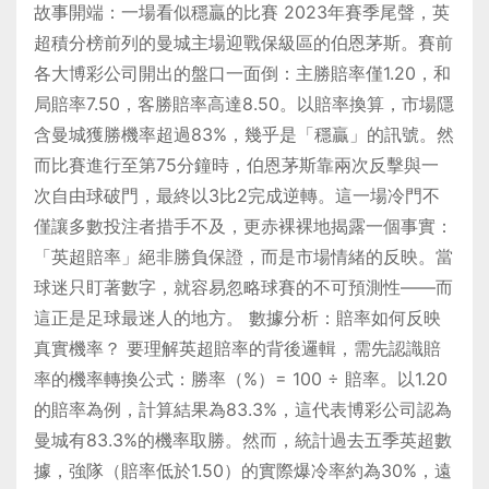
故事開端：一場看似穩贏的比賽 2023年賽季尾聲，英
超積分榜前列的曼城主場迎戰保級區的伯恩茅斯。賽前
各大博彩公司開出的盤口一面倒：主勝賠率僅1.20，和
局賠率7.50，客勝賠率高達8.50。以賠率換算，市場隱
含曼城獲勝機率超過83%，幾乎是「穩贏」的訊號。然
而比賽進行至第75分鐘時，伯恩茅斯靠兩次反擊與一
次自由球破門，最終以3比2完成逆轉。這一場冷門不
僅讓多數投注者措手不及，更赤裸裸地揭露一個事實：
「英超賠率」絕非勝負保證，而是市場情緒的反映。當
球迷只盯著數字，就容易忽略球賽的不可預測性——而
這正是足球最迷人的地方。 數據分析：賠率如何反映
真實機率？ 要理解英超賠率的背後邏輯，需先認識賠
率的機率轉換公式：勝率（%）= 100 ÷ 賠率。以1.20
的賠率為例，計算結果為83.3%，這代表博彩公司認為
曼城有83.3%的機率取勝。然而，統計過去五季英超數
據，強隊（賠率低於1.50）的實際爆冷率約為30%，遠