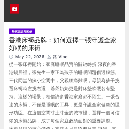
居家設計與裝修
香港床褥品牌：如何選擇一張守護全家
好眠的床褥
May 22, 2026
路 Vibe
從一張床褥開始：家庭睡眠品質的關鍵轉折 深夜的香
港蝸居裡，張先生一家正為孩子的睡眠問題傷透腦筋。
三代同堂的狹小空間中，父親腰痛難眠，母親為孩子挑
選床褥時左挑右選，爺爺奶奶更是對床墊軟硬各有堅
持。這樣的場景，相信許多香港家庭都不陌生。一張合
適的床褥，不僅是睡眠的工具，更是守護全家健康的隱
形功臣。在這個空間寸土寸金的城市裡，選擇一個可信
賴的床褥品牌，成了每個家庭必須面對的重要課題。
床褥品牌的核心價值：支撐不只是物理意義 說到「支