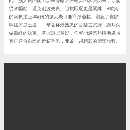
配：擴大機的輸出功率應略大於喇叭的承受功率，才能
從容驅動，避免削波失真。阻抗匹配更是關鍵，8歐姆
的喇叭接上4歐姆的擴大機可能導致過載。別忘了實際
聆聽才是王道——帶著你最熟悉的音樂去試聽，讓耳朵
做最終的決定。掌握這些基礎，你就能滿懷熱情地選購
真正適合自己的音箱喇叭，開啟一趟精彩的聽覺旅程。