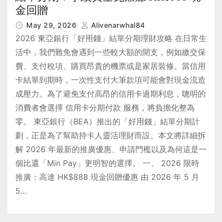
金回贈
May 29, 2026
Alivenarwhal84
2026 東亞銀行「好用錢」結單分期理財攻略 在日常生
活中，我們難免會遇到一些較大額的開支，例如繳交保
費、支付稅項、購買昂貴的機票或是家居裝修。當信用
卡結單到期時，一次性支付大筆款項可能會對現金流造
成壓力。為了避免支付高昂的信用卡過期利息，聰明的
消費者會選擇 信用卡分期付款 服務，將負擔化整為
零。 東亞銀行（BEA）推出的「好用錢」結單分期計
劃，正是為了幫助持卡人靈活理財而設。本文將詳細拆
解 2026 年最新的推廣優惠、申請門檻以及為何這是一
個比還「Min Pay」更明智的選擇。 一、 2026 限時
推廣：高達 HK$888 現金回贈優惠 由 2026 年 5 月
5…