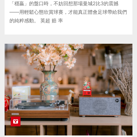
「穩贏」的盤口時，不妨回想那場曼城2比3的震撼
——用輕鬆心態欣賞球賽，才能真正體會足球帶給我們
的純粹感動。 英超 赔 率