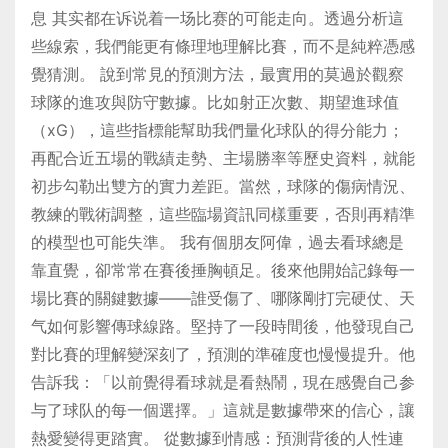
息 其实都在诉说着一场比赛的可能走向。透過分析這
些線索，我們能更有條理地理解比賽，而不是純粹憑感
覺猜測。 說到常見的預測方法，最實用的莫過於觀察
球隊的進攻與防守數據。比如射正次數、期望進球值
（xG），這些指標能幫助我們量化球队的得分能力；
再配合近五場的戰績走勢、主場勝率等歷史資料，就能
初步勾勒出雙方的實力差距。當然，球隊的傷病情況、
教練的戰術調整，這些臨場資訊同樣重要，否則再精準
的模型也可能失準。 我有個朋友阿偉，過去看球總是
靠直覺，卻常常在賽後捶胸頓足。後來他開始記錄每一
場比賽的關鍵數據——誰受傷了、哪隊剛打完硬仗、天
气如何影響傳球線路。堅持了一段時間後，他發現自己
對比賽的理解變深刻了，預測的準確度也慢慢提升。他
告訴我：「以前覺得看球就是看熱鬧，現在感覺自己参
与了球队的每一個選擇。」這就是數據帶來的信心，讓
熱愛變得更踏實。 從數據到情感：預測背後的人性連