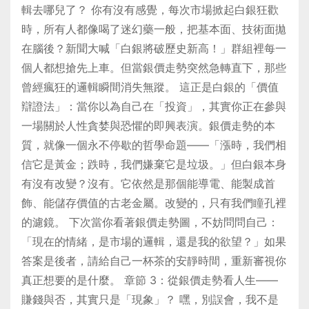
輯去哪兒了？ 你有沒有感覺，每次市場掀起白銀狂歡
時，所有人都像喝了迷幻藥一般，把基本面、技術面拋
在腦後？新聞大喊「白銀將破歷史新高！」群組裡每一
個人都想搶先上車。但當銀價走勢突然急轉直下，那些
曾經瘋狂的邏輯瞬間消失無蹤。 這正是白銀的「價值
辯證法」：當你以為自己在「投資」，其實你正在參與
一場關於人性貪婪與恐懼的即興表演。銀價走勢的本
質，就像一個永不停歇的哲學命題——「漲時，我們相
信它是黃金；跌時，我們嫌棄它是垃圾。」但白銀本身
有沒有改變？沒有。它依然是那個能導電、能製成首
飾、能儲存價值的古老金屬。改變的，只有我們瞳孔裡
的濾鏡。 下次當你看著銀價走勢圖，不妨問問自己：
「現在的情緒，是市場的邏輯，還是我的欲望？」如果
答案是後者，請給自己一杯茶的安靜時間，重新審視你
真正想要的是什麼。 章節 3：從銀價走勢看人生——
賺錢與否，其實只是「現象」？ 嘿，別誤會，我不是