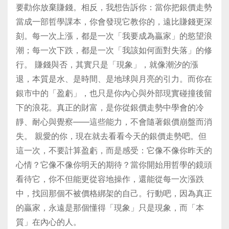
要勸你放棄賺錢。相反，我想告訴你：當你把銀價走勢
當成一部哲學課本，你會發現它教你的，遠比賺錢更深
刻。每一次上漲，都是一次「我要成為贏家」的慾望浪
潮；每一次下跌，都是一次「我該如何面對失落」的修
行。 賺錢與否，其實只是「現象」，就像潮汐的漲
退，本質是水、是時間、是地球與月亮的引力。而你在
銀市中的「盈虧」，也只是你內心與外部現實碰撞後留
下的浪花。真正的財富，是你從銀價走勢中學會的冷
靜、耐心與覺察——這些能力，不會隨著銀價崩盤而消
失。 親愛的你，現在就去看看今天的銀價走勢吧。但
這一次，不要計算盈虧，而是感受：它像不像你昨天的
心情？它像不像你明天的期待？當你開始用哲學的鏡頭
看待它，你不但能更從容地操作，還能從每一次漲跌
中，找回那個不被價格綁架的自己。行動吧，因為真正
的贏家，永遠是那個懂得「現象」只是現象，而「本
質」在內心的人。