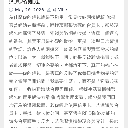
與風格難題
May 29, 2026
路 Vibe
為什麼你的銀包總是不夠用？常見收納困擾解析 你是
否曾經站在櫃檯前，翻找著那張該死的會員卡，卻發現
銀包內塞滿了發票、零錢與過期的收據？選擇一個適合
的銀包，其實不只是外觀的取捨，更是一次與日常習慣
的對話。許多人的困擾來自於銀包容量與實際需求的錯
位：以為「大」就能裝下一切，結果反被雜物拖累；或
者追求極簡，卻連必要的卡片都放不下。真正的核心在
於——你的銀包，是否真的反映了你每日攜帶物品的節
奏？當我們開始問「我需要什麼」，而不是「它看起來
如何」，收納難題就會迎刃而解。 根據生活習慣挑選
銀包的實用解決方案 從哲學角度來看，銀包是我們日
常行為的濃縮載體。若你經常使用信用卡、八達通與會
員卡，尋找一款卡位分明、甚至帶有RFID防盜功能的
短夾會更順手；反之，若你習慣攜帶現金與零錢，長款