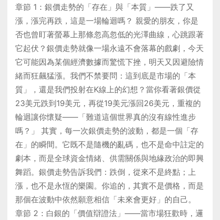
章節 1：銀價走勢的「存在」與「本質」——跌了又
漲，漲完再跌，這是一場輪迴嗎？ 親愛的朋友，你是
否也曾盯著螢幕上那條忽高忽低的光澤曲線，心跳跟著
它起伏？銀價走勢就像一場永遠不會落幕的戲劇，今天
它可能因為某個經濟數據而驚慌下挫，明天又因避險情
緒而狂飆猛漲。我們不禁要問：這到底是市場的「本
質」，還是我們投射在K線上的幻想？當你看著銀價從
23美元跌到19美元，再從19美元漲回26美元，重複的
輪迴讓你懷疑——「難道這個世界真的沒有線性進步
嗎？」 其實，每一次銀價走勢的波動，都是一個「存
在」的瞬間。它既不是隨機的亂碼，也不是命中註定的
劇本，而是全球資金情緒、供需關係與地緣政治的即興
舞蹈。銀價走勢告訴我們：跌倒，從來不是終點；上
漲，也不是永恆的樂園。你追的，其實不是價格，而是
那個在波動中依然願意相信「未來會更好」的自己。
章節 2：白銀的「價值辯證法」——當市場狂歡時，邏