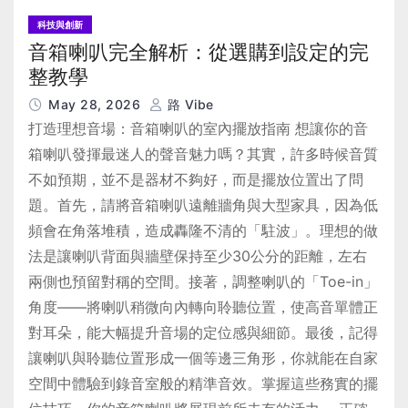
科技與創新
音箱喇叭完全解析：從選購到設定的完
整教學
May 28, 2026
路 Vibe
打造理想音場：音箱喇叭的室內擺放指南 想讓你的音
箱喇叭發揮最迷人的聲音魅力嗎？其實，許多時候音質
不如預期，並不是器材不夠好，而是擺放位置出了問
題。首先，請將音箱喇叭遠離牆角與大型家具，因為低
頻會在角落堆積，造成轟隆不清的「駐波」。理想的做
法是讓喇叭背面與牆壁保持至少30公分的距離，左右
兩側也預留對稱的空間。接著，調整喇叭的「Toe-in」
角度——將喇叭稍微向內轉向聆聽位置，使高音單體正
對耳朵，能大幅提升音場的定位感與細節。最後，記得
讓喇叭與聆聽位置形成一個等邊三角形，你就能在自家
空間中體驗到錄音室般的精準音效。掌握這些務實的擺