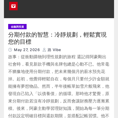
金融與投資
分期付款的智慧：冷靜規劃，輕鬆實現
您的目標
May 27, 2026
路 Vibe
故事：從衝動購物到理性規劃的旅程 還記得阿豪剛出
社會時，看見新款手機與名牌包總是心動不已。他常毫
不猶豫地使用分期付款，把未來幾個月的薪水預先花
掉。起初，他覺得輕鬆自在，每個月只要付少許金額就
能擁有夢想物品。然而，半年後帳單如雪片般飛來，他
發現自己陷入「以債養債」的循環。那時他才驚覺，原
來分期付款若沒有冷靜規劃，反而會讓財務壓力逐漸累
積。後來，阿豪主動學習理財知識，開始為每一筆分期
付款設定明確目標與還款期限，並搭配記帳習慣。他不