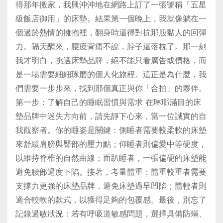
得那年搬家，我興沖沖地在網路上訂了一張號稱「五星
級飯店御用」的床墊。結果第一個晚上，我就像躺在一
個過於熱情的擁抱裡，翻身時還得對抗那股黏人的回彈
力。隔天醒來，腰痠背痛不說，脖子還落枕了。那一刻
我才明白，挑選床墊品牌，絕不能只看廣告或價格，而
是一場需要細細琢磨的個人化旅程。這正是為什麼，我
們需要一步步來，找到那個真正與你「合拍」的夥伴。
第一步：了解自己的睡眠習慣與需求 在琳瑯滿目的床
墊品牌中迷失方向前，請先靜下心來，當一位誠實的自
我觀察者。你的睡姿是關鍵：側睡者需要較柔軟的床墊
來舒緩肩膀與臀部的壓力點；仰睡者則偏愛中等硬度，
以維持脊椎的自然曲線；而趴睡者，一張偏硬的床墊能
避免腰部過度下陷。接著，考量體重：體重較重者需要
支撐力更強的床墊品牌，避免床墊過早凹陷；體輕者則
適合較軟的款式，以獲得足夠的包覆感。最後，別忘了
記錄過敏狀況：若有呼吸道敏感問題，選擇具備防蟎、