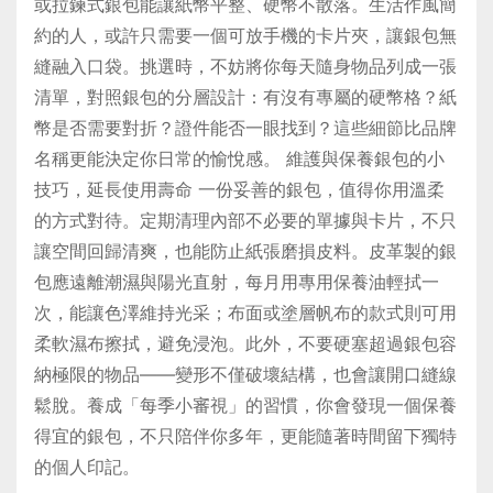
或拉鍊式銀包能讓紙幣平整、硬幣不散落。生活作風簡
約的人，或許只需要一個可放手機的卡片夾，讓銀包無
縫融入口袋。挑選時，不妨將你每天隨身物品列成一張
清單，對照銀包的分層設計：有沒有專屬的硬幣格？紙
幣是否需要對折？證件能否一眼找到？這些細節比品牌
名稱更能決定你日常的愉悅感。 維護與保養銀包的小
技巧，延長使用壽命 一份妥善的銀包，值得你用溫柔
的方式對待。定期清理內部不必要的單據與卡片，不只
讓空間回歸清爽，也能防止紙張磨損皮料。皮革製的銀
包應遠離潮濕與陽光直射，每月用專用保養油輕拭一
次，能讓色澤維持光采；布面或塗層帆布的款式則可用
柔軟濕布擦拭，避免浸泡。此外，不要硬塞超過銀包容
納極限的物品——變形不僅破壞結構，也會讓開口縫線
鬆脫。養成「每季小審視」的習慣，你會發現一個保養
得宜的銀包，不只陪伴你多年，更能隨著時間留下獨特
的個人印記。