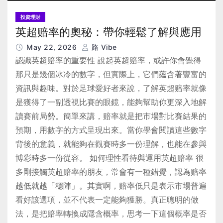
投資理財
英超赔率的奧秘：帶你輕鬆了解與應用
May 22, 2026
路 Vibe
認識英超赔率的重要性 說起英超赔率，或許你會覺得
那只是幾個冰冷的數字，但實際上，它們蘊含著豐富的
資訊與趣味。對於足球愛好者來說，了解英超赔率就像
是獲得了一副透視比賽的眼鏡，能夠幫助你更深入地解
讀賽前局勢。簡單來講，赔率就是把市場對比賽結果的
預期，用數字的方式呈現出來。當你學會閱讀這些數字
背後的意義，就能夠在觀賽時多一份理解，也能在參與
博彩時多一份從容。 如何理性看待與運用英超赔率 很
多剛接觸英超赔率的朋友，常會有一種錯覺，認為赔率
越低就越「穩陣」。其實啊，赔率低只是表示市場普遍
看好該選項，並不代表一定能夠獲勝。真正聰明的做
法，是把赔率轉換成隱含概率，思考一下這個概率是否