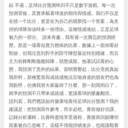
結 不過，足球比分预测终归不只是數字遊戲。每一次
預測背後，其實承載著球迷的期待與情感。我们不仅是
在猜一个比分，更是在为自己的观察找一个答案，為支
持的球隊加油時多一份理由。這種情感連結，正是足球
魅力的一部分。 說來有趣，我有過一次難忘的預測經
歷。那是一場看似實力懸殊的比賽，數據上一面倒看好
勁旅，但我注意到對手的防守陣型最近特別穩健，而且
主力前鋒剛剛傷癒歸隊，狀態成疑。抱著試試看的心
態，我預測了意外的結果。當哨聲響起，比分竟然真如
我所料，那種驚喜與成就感無法言喻身邊的朋友們也為
我歡呼，仿佛我替大家贏得了什麼。那一刻我明白了，
精準的預測不只帶來成就感，更讓看球的樂趣翻倍。
說到底，我們應該如何健康地看待足球比分预测？我的
建議是：把預測當作參考，而非必然。賽前做好功課、
記錄分析邏輯，比賽時盡情享受過程，賽後再回顧哪些
因素被自己忽略了。這樣不僅能持續進步，也能讓觀賽