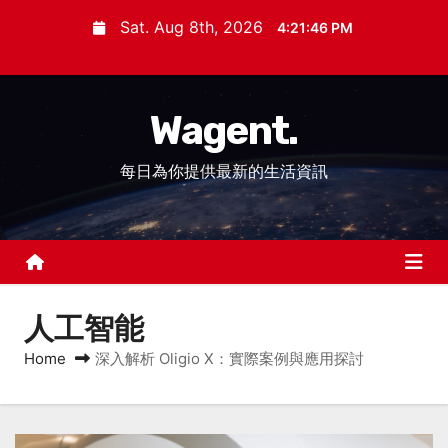
S
Sat. Aug 8th, 2026
4:21:47 PM
k
i
p
Wagent.
t
o
每日為你提供最新的生活資訊
c
o
n
t
e
n
人工智能
t
Home
深入解析 Oligio X：實際案例與應用探討