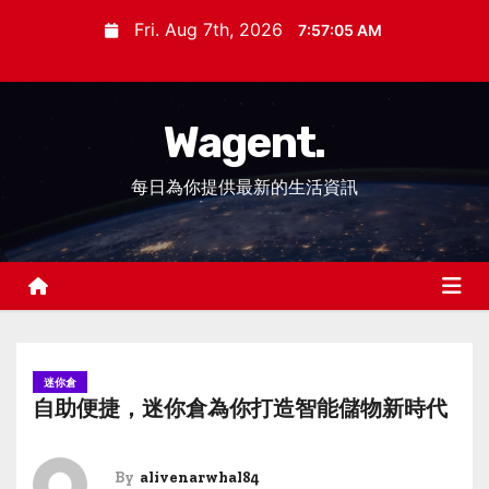
S
Fri. Aug 7th, 2026
7:57:06 AM
k
i
p
Wagent.
t
o
每日為你提供最新的生活資訊
c
o
n
t
e
n
t
迷你倉
自助便捷，迷你倉為你打造智能儲物新時代
By
alivenarwhal84