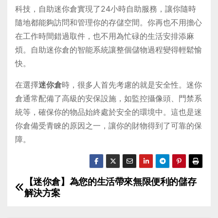
科技，自助迷你倉實現了24小時自助服務，讓你隨時
隨地都能夠訪問和管理你的存儲空間。你再也不用擔心
在工作時間錯過取件，也不用為忙碌的生活安排添麻
煩。自助迷你倉的智能系統讓整個儲物過程變得輕鬆愉
快。
在選擇
迷你倉
時，很多人首先考慮的就是安全性。迷你
倉通常配備了高級的安保設施，如監控攝像頭、門禁系
統等，確保你的物品始終處於安全的環境中。這也是迷
你倉備受青睞的原因之一，讓你的財物得到了可靠的保
障。
【迷你倉】為您的生活帶來無限便利的儲存
P
解決方案
o