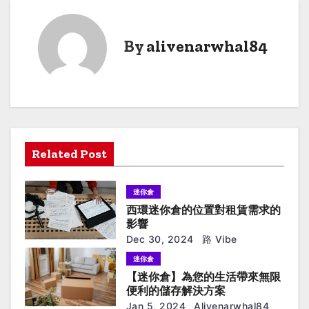
s
t
By
alivenarwhal84
n
a
v
i
Related Post
g
迷你倉
a
西環迷你倉的位置對租賃需求的
t
影響
Dec 30, 2024
路 Vibe
i
迷你倉
【迷你倉】為您的生活帶來無限
o
便利的儲存解決方案
Jan 5, 2024
Alivenarwhal84