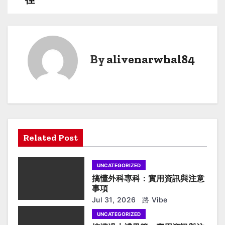
o
s
t
n
By
alivenarwhal84
a
v
i
g
Related Post
a
UNCATEGORIZED
t
搞懂外科專科：實用資訊與注意
事項
i
Jul 31, 2026
路 Vibe
UNCATEGORIZED
o