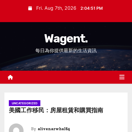
S
Fri. Aug 7th, 2026
2:04:52 PM
k
i
p
Wagent.
t
o
每日為你提供最新的生活資訊
c
o
n
t
e
n
t
UNCATEGORIZED
美國工作移民：房屋租賃和購買指南
By
alivenarwhal84