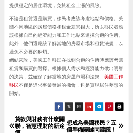
提供穩定的居住環境，免於租金上漲的風險。
不論是租賃還是購買，移民者應該考慮地點和價格。美
國不同地區的房屋價格和租金差異很大，所以移民者應
該根據自己的經濟能力和工作地點來選擇合適的住所。
此外，他們還應該了解當地的房屋市場和租賃法規，以
避免不必要的麻煩。
總結來說，美國工作移民在找到合適的住所時應該考慮
租賃和購買的選擇。根據個人需求和經濟能力做出明智
的決策，並確保了解當地的房屋市場和法規。
美國工作
移民
不僅是追求事業發展的機會，也是實現居住夢想的
開始。
貸款與財務有什麼關
P
想成為美國移民？五
聯，智慧理財的新途
個準備關鍵同建議！
徑