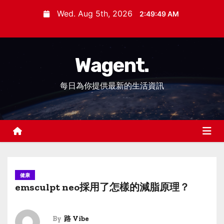
S
Wed. Aug 5th, 2026
2:49:49 AM
k
i
p
Wagent.
t
o
每日為你提供最新的生活資訊
c
o
n
t
e
n
t
健康
emsculpt neo採用了怎樣的減脂原理？
By
路 Vibe