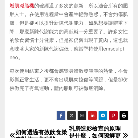
增肌減脂機
的確經過了多次的創新，所以適合所有的肥
胖人士。在使用過程當中會產生輕微熱感，不會灼傷肌
膚，但是卻可以提升新陳代謝能力，如果想要讓體重下
降，那麼新陳代謝能力的高低就十分重要了。許多女性
的飲食習慣十分健康，但是卻仍舊出現了贅肉，這也就
意味著大家的新陳代謝偏低，應當堅持使用emsculpt
neo。
每次使用結束之後都會感覺身體散發淡淡的熱量，不會
影響正常生活，更不會出現肌肉拉傷等問題，但是卻仿
佛做完了有氧運動，體內脂肪可被徹底消除。
乳房造影檢查的原理
P
如何透過有效飲食策
是什麼，如何瞭解更