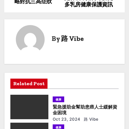
略對抗三高症狀
o
多乳房健康保護資訊
s
t
n
By
路 Vibe
a
v
i
g
Related Post
a
健康
t
緊急援助金幫助患癌人士緩解資
金困境
i
Oct 23, 2024
路 Vibe
健康