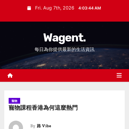
S
Fri. Aug 7th, 2026
4:03:44 AM
k
i
p
Wagent.
t
o
每日為你提供最新的生活資訊
c
o
n
t
e
n
t
寵物
寵物課程香港為何這麼熱門
By
路 Vibe