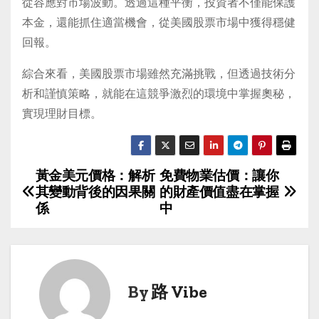
從容應對市場波動。透過這種平衡，投資者不僅能保護
本金，還能抓住適當機會，從美國股票市場中獲得穩健
回報。
綜合來看，美國股票市場雖然充滿挑戰，但透過技術分
析和謹慎策略，就能在這競爭激烈的環境中掌握奧秘，
實現理財目標。
黃金美元價格：解析
免費物業估價：讓你
P
其變動背後的因果關
的財產價值盡在掌握
o
係
中
s
t
n
By
路 Vibe