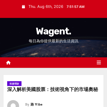
S
Thu. Aug 6th, 2026
7:51:58 AM
k
i
p
Wagent.
t
o
每日為你提供最新的生活資訊
c
o
n
t
e
n
t
投資理財
深入解析美國股票：技術視角下的市場奧秘
By
路 Vibe