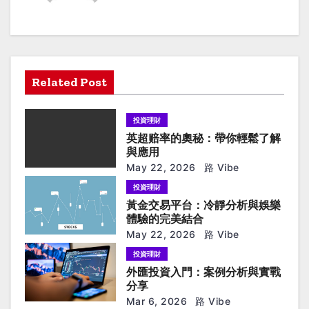
a
v
i
g
Related Post
a
投資理財
t
英超赔率的奧秘：帶你輕鬆了解
與應用
i
May 22, 2026
路 Vibe
投資理財
o
黃金交易平台：冷靜分析與娛樂
n
體驗的完美結合
May 22, 2026
路 Vibe
投資理財
外匯投資入門：案例分析與實戰
分享
Mar 6, 2026
路 Vibe