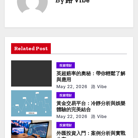
n
a
v
i
g
Related Post
a
投資理財
t
英超赔率的奧秘：帶你輕鬆了解
與應用
i
May 22, 2026
路 Vibe
投資理財
o
黃金交易平台：冷靜分析與娛樂
n
體驗的完美結合
May 22, 2026
路 Vibe
投資理財
外匯投資入門：案例分析與實戰