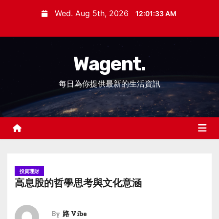
S
Wed. Aug 5th, 2026
12:01:33 AM
k
i
p
Wagent.
t
o
每日為你提供最新的生活資訊
c
o
n
t
e
n
t
投資理財
高息股的哲學思考與文化意涵
By
路 Vibe