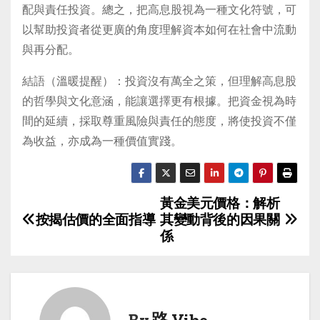
配與責任投資。總之，把高息股視為一種文化符號，可
以幫助投資者從更廣的角度理解資本如何在社會中流動
與再分配。
結語（溫暖提醒）：投資沒有萬全之策，但理解高息股
的哲學與文化意涵，能讓選擇更有根據。把資金視為時
間的延續，採取尊重風險與責任的態度，將使投資不僅
為收益，亦成為一種價值實踐。
黃金美元價格：解析
P
按揭估價的全面指導
其變動背後的因果關
o
係
s
t
By
路 Vibe