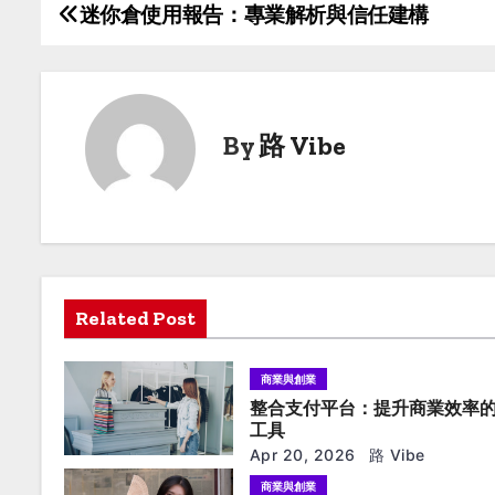
迷你倉使用報告：專業解析與信任建構
P
o
s
By
路 Vibe
t
n
a
v
Related Post
i
g
商業與創業
整合支付平台：提升商業效率
a
工具
t
Apr 20, 2026
路 Vibe
商業與創業