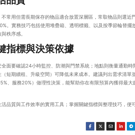
活品質
：不常用但需長期保存的物品適合放置深層區，常取物品則選近
0%。實務技巧包括使用堆疊箱、透明標籤、以及按季節輪替擺
敞與秩序感。
鍵指標與決策依據
全面要確認24小時監控、防潮與門禁系統；地點則衡量通勤時
性（短期續租、升級空間）可降低未來成本。建議列出需求清單
25%、服務20%）做理性決策，能幫助你在有限預算內獲得最大
生活品質與工作效率的實用工具；掌握關鍵指標與整理技巧，便