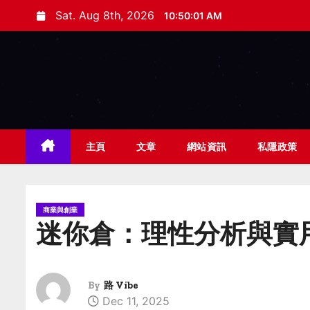
S
Sat. Aug 8th, 2026
10:50:02 AM
k
i
p
t
o
c
o
主頁
文章
網站資訊
私隱政策
n
t
e
商業與創業
n
迷你倉：理性分析與實
t
By
路 Vibe
Dec 11, 2025