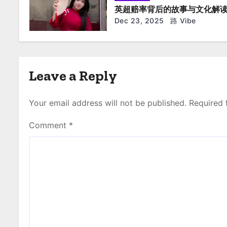
i
英超赔率背后的故事与文化解
Dec 23, 2025
路 Vibe
o
n
Leave a Reply
Your email address will not be published.
Required 
Comment
*