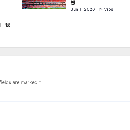
機
Jun 1, 2026
路 Vibe
間，我
fields are marked
*