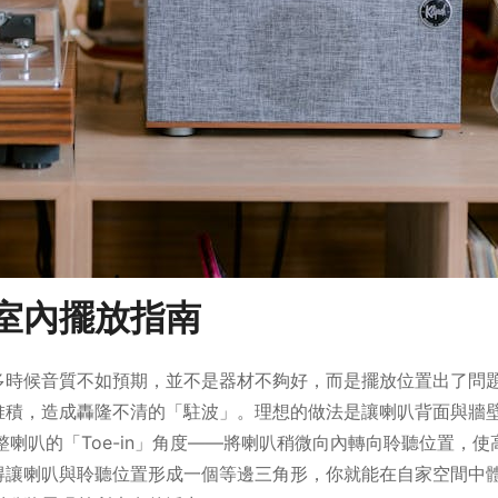
室內擺放指南
多時候音質不如預期，並不是器材不夠好，而是擺放位置出了問
堆積，造成轟隆不清的「駐波」。理想的做法是讓喇叭背面與牆
喇叭的「Toe-in」角度——將喇叭稍微向內轉向聆聽位置，使
得讓喇叭與聆聽位置形成一個等邊三角形，你就能在自家空間中