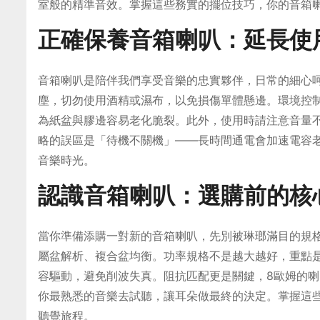
室般的精準音效。掌握這些務實的擺位技巧，你的音箱
正確保養音箱喇叭：延長使
音箱喇叭是陪伴我們享受音樂的忠實夥伴，日常的細心
塵，切勿使用酒精或濕布，以免損傷單體懸邊。環境控
為紙盆與膠邊容易老化脆裂。此外，使用時請注意音量
略的誤區是「待機不關機」——長時間通電會加速電容
音樂時光。
認識音箱喇叭：選購前的核
當你準備添購一對新的音箱喇叭，先別被琳瑯滿目的規
屬盆解析、複合盆均衡。功率規格不是越大越好，重點
容驅動，避免削波失真。阻抗匹配更是關鍵，8歐姆的喇
你最熟悉的音樂去試聽，讓耳朵做最終的決定。掌握這
聽覺旅程。