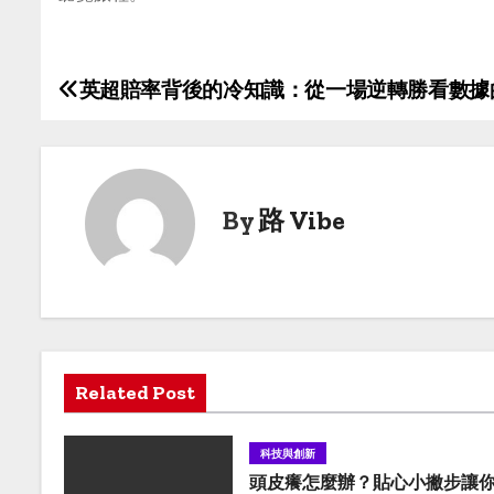
英超賠率背後的冷知識：從一場逆轉勝看數據
P
o
s
By
路 Vibe
t
n
a
v
Related Post
i
g
科技與創新
頭皮癢怎麼辦？貼心小撇步讓