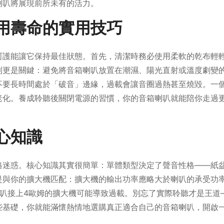
喇叭將展現前所未有的活力。
用壽命的實用技巧
呵護能讓它保持最佳狀態。首先，清潔時務必使用柔軟的乾布輕
制更是關鍵：避免將音箱喇叭放置在潮濕、陽光直射或溫度劇變
不要長時間處於「破音」邊緣，過載會讓音圈過熱甚至燒毀。一
老化。養成聆聽後關閉電源的習慣，你的音箱喇叭就能陪你走過
心知識
格迷惑。核心知識其實很簡單：單體類型決定了聲音性格——紙
是與你的擴大機匹配：擴大機的輸出功率應略大於喇叭的承受功
叭接上4歐姆的擴大機可能導致過載。別忘了實際聆聽才是王道
些基礎，你就能滿懷熱情地選購真正適合自己的音箱喇叭，開啟