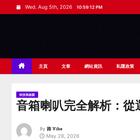
S
Wed. Aug 5th, 2026
10:59:13 PM
k
i
p
t
o
c
o
主頁
文章
網站資訊
私隱政策
n
t
e
科技與創新
n
音箱喇叭完全解析：從
t
By
路 Vibe
May 28, 2026