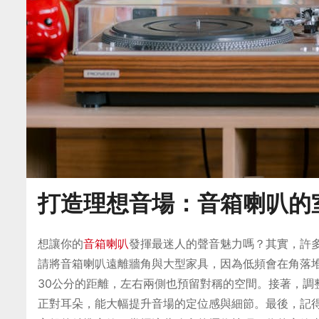
打造理想音場：音箱喇叭的
想讓你的
音箱喇叭
發揮最迷人的聲音魅力嗎？其實，許
請將音箱喇叭遠離牆角與大型家具，因為低頻會在角落
30公分的距離，左右兩側也預留對稱的空間。接著，調整
正對耳朵，能大幅提升音場的定位感與細節。最後，記