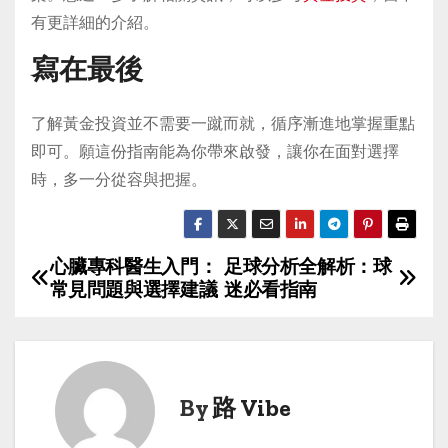
有更詳細的介紹。
寫在最後
了解黃金投資並不需要一蹴而就，循序漸進地掌握重點
即可。願這份指南能為你帶來啟發，讓你在面對選擇
時，多一分從容與把握。
心臟專科醫生入門：
足球分析全解析：球
P
常見問題與選擇建議
迷必看指南
o
s
t
By
路 Vibe
n