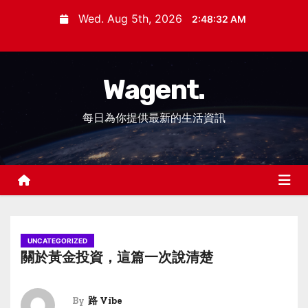
S
Wed. Aug 5th, 2026
2:48:33 AM
k
i
p
Wagent.
t
o
每日為你提供最新的生活資訊
c
o
n
t
e
n
t
UNCATEGORIZED
關於黃金投資，這篇一次說清楚
By
路 Vibe